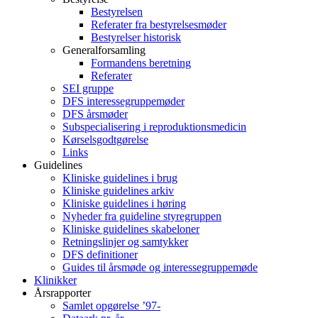
Bestyrelsen
Referater fra bestyrelsesmøder
Bestyrelser historisk
Generalforsamling
Formandens beretning
Referater
SEI gruppe
DFS interessegruppemøder
DFS årsmøder
Subspecialisering i reproduktionsmedicin
Kørselsgodtgørelse
Links
Guidelines
Kliniske guidelines i brug
Kliniske guidelines arkiv
Kliniske guidelines i høring
Nyheder fra guideline styregruppen
Kliniske guidelines skabeloner
Retningslinjer og samtykker
DFS definitioner
Guides til årsmøde og interessegruppemøde
Klinikker
Årsrapporter
Samlet opgørelse ’97-