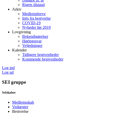
Dataark pr. år
Rigets tilstand
Arkiv
Medlemsbreve
Info fra bestyrelse
COVID-19
Nyheder før 2019
Lovgivning
Bekendtgørelser
Høringssvar
Vejledninger
Kalender
Tidligere begivenheder
Kommende begivenheder
Log ind
Log ud
SEI gruppe
Selskabet
Medlemsskab
Vedtægter
Bestyrelse