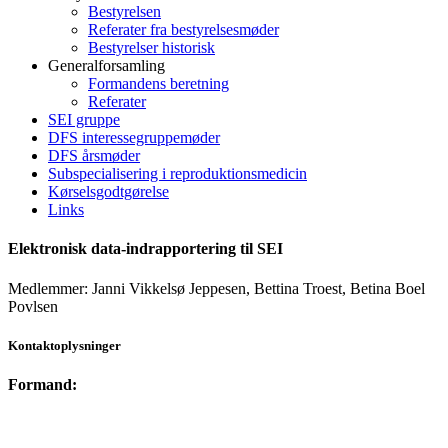
Bestyrelsen
Referater fra bestyrelsesmøder
Bestyrelser historisk
Generalforsamling
Formandens beretning
Referater
SEI gruppe
DFS interessegruppemøder
DFS årsmøder
Subspecialisering i reproduktionsmedicin
Kørselsgodtgørelse
Links
Elektronisk data-indrapportering til SEI
Medlemmer: Janni Vikkelsø Jeppesen, Bettina Troest, Betina Boel
Povlsen
Kontaktoplysninger
Formand:
formand@fertilitetsselskab.dk