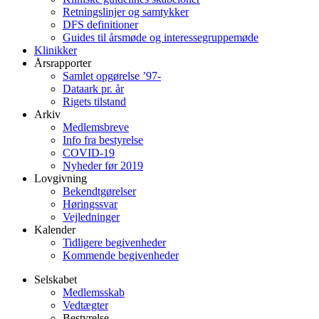
Retningslinjer og samtykker
DFS definitioner
Guides til årsmøde og interessegruppemøde
Klinikker
Årsrapporter
Samlet opgørelse ’97-
Dataark pr. år
Rigets tilstand
Arkiv
Medlemsbreve
Info fra bestyrelse
COVID-19
Nyheder før 2019
Lovgivning
Bekendtgørelser
Høringssvar
Vejledninger
Kalender
Tidligere begivenheder
Kommende begivenheder
Selskabet
Medlemsskab
Vedtægter
Bestyrelse