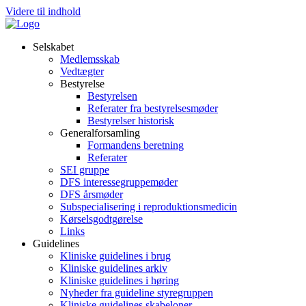
Videre til indhold
Selskabet
Medlemsskab
Vedtægter
Bestyrelse
Bestyrelsen
Referater fra bestyrelsesmøder
Bestyrelser historisk
Generalforsamling
Formandens beretning
Referater
SEI gruppe
DFS interessegruppemøder
DFS årsmøder
Subspecialisering i reproduktionsmedicin
Kørselsgodtgørelse
Links
Guidelines
Kliniske guidelines i brug
Kliniske guidelines arkiv
Kliniske guidelines i høring
Nyheder fra guideline styregruppen
Kliniske guidelines skabeloner