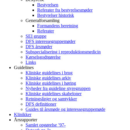
Bestyrelsen
Referater fra bestyrelsesmøder
Bestyrelser historisk
Generalforsamling
Formandens beretning
Referater
SEI gruppe
DFS interessegruppemøder
DFS årsmøder
Subspecialisering i reproduktionsmedicin
Kørselsgodtgørelse
Links
Guidelines
Kliniske guidelines i brug
Kliniske guidelines arkiv
Kliniske guidelines i høring
Nyheder fra guideline styregruppen
Kliniske guidelines skabeloner
Retningslinjer og samtykker
DFS definitioner
Guides til årsmøde og interessegruppemøde
Klinikker
Årsrapporter
Samlet opgørelse ’97-