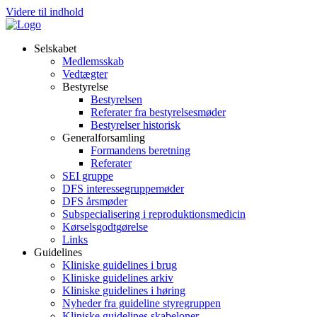
Videre til indhold
Selskabet
Medlemsskab
Vedtægter
Bestyrelse
Bestyrelsen
Referater fra bestyrelsesmøder
Bestyrelser historisk
Generalforsamling
Formandens beretning
Referater
SEI gruppe
DFS interessegruppemøder
DFS årsmøder
Subspecialisering i reproduktionsmedicin
Kørselsgodtgørelse
Links
Guidelines
Kliniske guidelines i brug
Kliniske guidelines arkiv
Kliniske guidelines i høring
Nyheder fra guideline styregruppen
Kliniske guidelines skabeloner