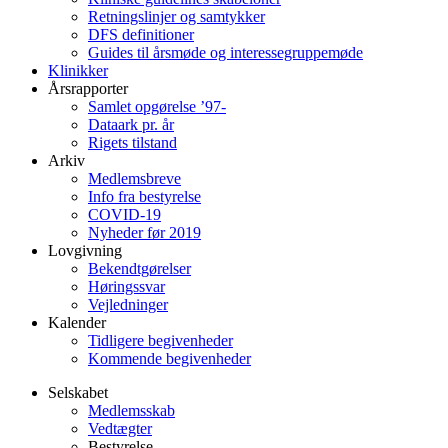
Retningslinjer og samtykker
DFS definitioner
Guides til årsmøde og interessegruppemøde
Klinikker
Årsrapporter
Samlet opgørelse ’97-
Dataark pr. år
Rigets tilstand
Arkiv
Medlemsbreve
Info fra bestyrelse
COVID-19
Nyheder før 2019
Lovgivning
Bekendtgørelser
Høringssvar
Vejledninger
Kalender
Tidligere begivenheder
Kommende begivenheder
Selskabet
Medlemsskab
Vedtægter
Bestyrelse