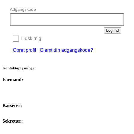
Adgangskode
Husk mig
Opret profil
|
Glemt din adgangskode?
Kontaktoplysninger
Formand:
formand@fertilitetsselskab.dk
Kasserer:
kassererdfs@gmail.com
Sekretær:
sekretaer@fertilitetsselskab.dk