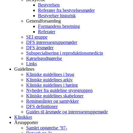
Bestyrelsen
Referater fra bestyrelsesmøder
Bestyrelser historisk
Generalforsamling
Formandens beretning
Referater
SEI gruppe
DFS interessegruppemøder
DFS årsmøder
Subspecialisering i reproduktionsmedicin
Kørselsgodtgørelse
Links
Guidelines
Kliniske guidelines i brug
Kliniske guidelines arkiv
Kliniske guidelines i høring
Nyheder fra guideline styregruppen
Kliniske guidelines skabeloner
Retningslinjer og samtykker
DFS definitioner
Guides til årsmøde og interessegruppemøde
Klinikker
Årsrapporter
Samlet opgørelse ’97-