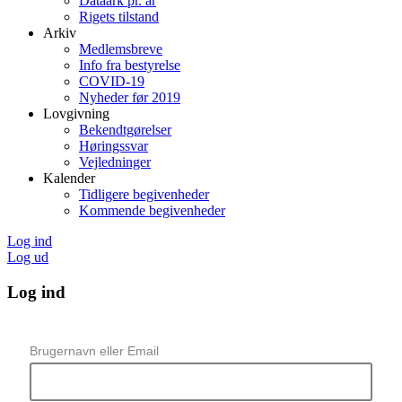
Dataark pr. år
Rigets tilstand
Arkiv
Medlemsbreve
Info fra bestyrelse
COVID-19
Nyheder før 2019
Lovgivning
Bekendtgørelser
Høringssvar
Vejledninger
Kalender
Tidligere begivenheder
Kommende begivenheder
Log ind
Log ud
Log ind
Brugernavn eller Email