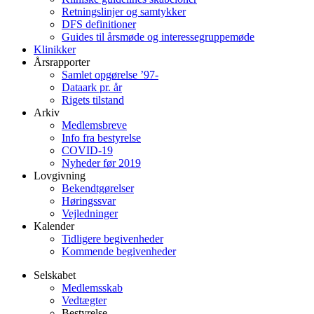
Retningslinjer og samtykker
DFS definitioner
Guides til årsmøde og interessegruppemøde
Klinikker
Årsrapporter
Samlet opgørelse ’97-
Dataark pr. år
Rigets tilstand
Arkiv
Medlemsbreve
Info fra bestyrelse
COVID-19
Nyheder før 2019
Lovgivning
Bekendtgørelser
Høringssvar
Vejledninger
Kalender
Tidligere begivenheder
Kommende begivenheder
Selskabet
Medlemsskab
Vedtægter
Bestyrelse