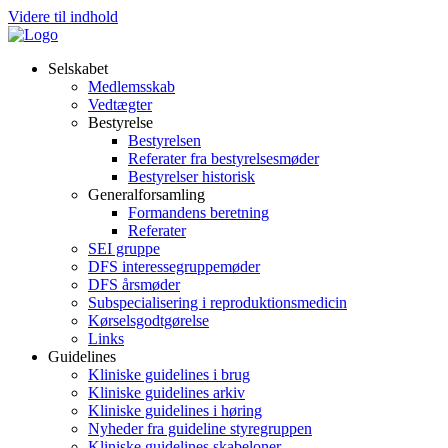
Videre til indhold
Selskabet
Medlemsskab
Vedtægter
Bestyrelse
Bestyrelsen
Referater fra bestyrelsesmøder
Bestyrelser historisk
Generalforsamling
Formandens beretning
Referater
SEI gruppe
DFS interessegruppemøder
DFS årsmøder
Subspecialisering i reproduktionsmedicin
Kørselsgodtgørelse
Links
Guidelines
Kliniske guidelines i brug
Kliniske guidelines arkiv
Kliniske guidelines i høring
Nyheder fra guideline styregruppen
Kliniske guidelines skabeloner